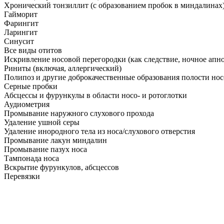
Хронический тонзиллит (с образованием пробок в миндалинах
Гайморит
Фарингит
Ларингит
Синусит
Все виды отитов
Искривление носовой перегородки (как следствие, ночное апно
Риниты (включая, аллергический)
Полипоз и другие доброкачественные образования полости нос
Серные пробки
Абсцессы и фурункулы в области носо- и ротоглотки
Аудиометрия
Промывание наружного слухового прохода
Удаление ушной серы
Удаление инородного тела из носа/слухового отверстия
Промывание лакун миндалин
Промывание пазух носа
Тампонада носа
Вскрытие фурункулов, абсцессов
Перевязки