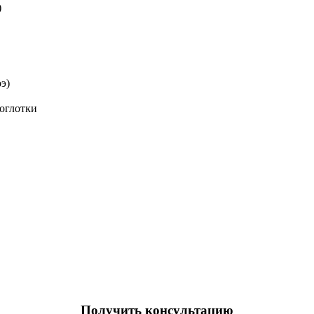
)
э)
оглотки
Получить консультацию