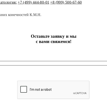
атология:
+7 (499) 444-80-01
+8 (999) 500-67-60
жних конечностей К.М.Н.
Оставьте заявку и мы
с вами свяжемся!